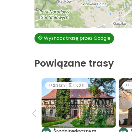
Wyznacz trasę przez Google
Powiązane trasy
213 km
11:00 h
1
Średniowiecznym