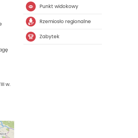
Punkt widokowy
Rzemiosło regionalne
e
Zabytek
wagę
II w.