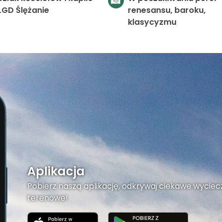
LGD Ślężanie
renesansu, baroku,
klasycyzmu
Aplikacja
Pobierz naszą aplikację, odkrywaj ciekawe wyciecz
terenowe!