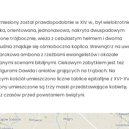
wzniesiony został prawdopodobnie w XIV w., był wielokrotni
cka, orientowana, jednonawowa, nakryta dwuspadowym
one trójbocznie, wieża z cebulastym hełmem i dwoma
łudnia znajduje się ośmioboczna kaplica. Wewnątrz na u
barokowa ambona z rzeźbami ewangelistów i okazałe
anymi scenami biblijnymi. Ciekawym zabytkiem jest też
figurami Dawida i aniołów grających na trąbach. Na
m kościół umieszczono liczne tablice epitafijne z XVI-XVI
ony umieszczone są trzy maski przedstawiające kobietę,
z czasów przed powstaniem świątyni.