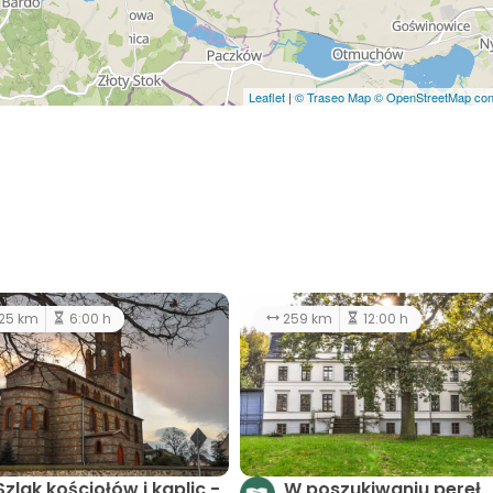
Leaflet
|
© Traseo Map
© OpenStreetMap cont
25 km
6:00 h
259 km
12:00 h
Szlak kościołów i kaplic -
W poszukiwaniu pereł