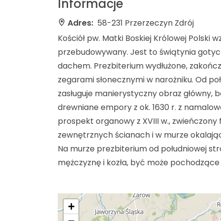
Informacje
Adres:
58-231 Przerzeczyn Zdrój
Kościół pw. Matki Boskiej Królowej Polski 
przebudowywany. Jest to świątynia goty
dachem. Prezbiterium wydłużone, zakończ
zegarami słonecznymi w narożniku. Od po
zasługuje manierystyczny obraz główny, 
drewniane empory z ok. 1630 r. z namalow
prospekt organowy z XVIII w., zwieńczony 
zewnętrznych ścianach i w murze okalający
Na murze prezbiterium od południowej str
mężczyznę i kozła, być może pochodzące 
+