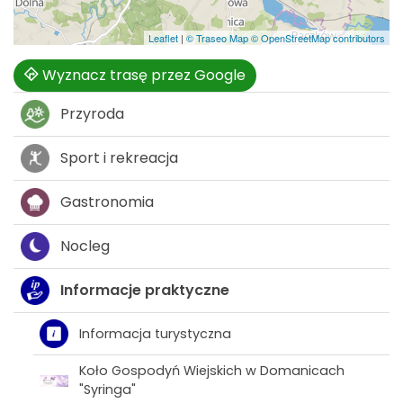
Leaflet
|
© Traseo Map
© OpenStreetMap contributors
Wyznacz trasę przez Google
Przyroda
Sport i rekreacja
Gastronomia
Nocleg
Informacje praktyczne
Informacja turystyczna
Koło Gospodyń Wiejskich w Domanicach
"Syringa"