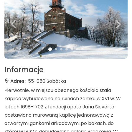
Informacje
Adres:
55-050 Sobótka
Pierwotnie, w miejscu obecnego kościoła stała
kaplica wybudowana na ruinach zamku w XVI w. W
latach 1698-1702 z fundacji opata Jana Sieverta
postawiono murowaną kaplicę jednonawową z
otwartymi gankami arkadowymi po bokach, do
której w 1822 r. dobudowano galerię widokową. W