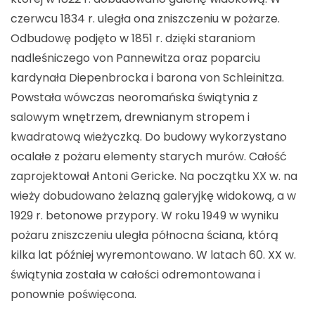
czerwcu 1834 r. uległa ona zniszczeniu w pożarze.
Odbudowę podjęto w 1851 r. dzięki staraniom
nadleśniczego von Pannewitza oraz poparciu
kardynała Diepenbrocka i barona von Schleinitza.
Powstała wówczas neoromańska świątynia z
salowym wnętrzem, drewnianym stropem i
kwadratową wieżyczką. Do budowy wykorzystano
ocalałe z pożaru elementy starych murów. Całość
zaprojektował Antoni Gericke. Na początku XX w. na
wieży dobudowano żelazną galeryjkę widokową, a w
1929 r. betonowe przypory. W roku 1949 w wyniku
pożaru zniszczeniu uległa północna ściana, którą
kilka lat później wyremontowano. W latach 60. XX w.
świątynia została w całości odremontowana i
ponownie poświęcona.