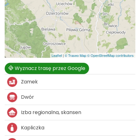
Leaflet
|
© Traseo Map
© OpenStreetMap contributors
Wyznacz trasę przez Google
Zamek
Dwór
Izba regionalna, skansen
Kapliczka