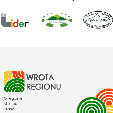
O regionie
Miejsca
Trasy