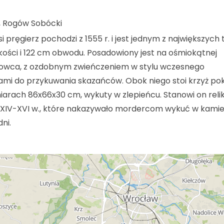
, Rogów Sobócki
pręgierz pochodzi z 1555 r. i jest jednym z największych
kości i 122 cm obwodu. Posadowiony jest na ośmiokątnej
owca, z ozdobnym zwieńczeniem w stylu wczesnego
ami do przykuwania skazańców. Obok niego stoi krzyż pok
arach 86x66x30 cm, wykuty w zlepieńcu. Stanowi on reli
XIV-XVI w., które nakazywało mordercom wykuć w kamie
ni.