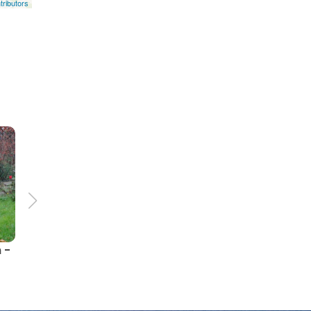
ributors
 -