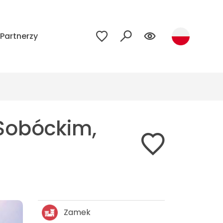
Partnerzy
 Sobóckim,
Zamek