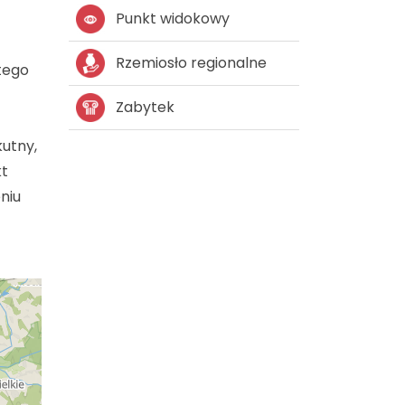
Punkt widokowy
Rzemiosło regionalne
 tego
Zabytek
utny,
kt
niu