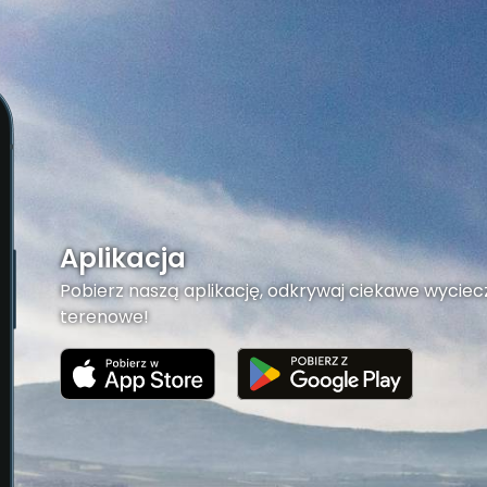
Aplikacja
Pobierz naszą aplikację, odkrywaj ciekawe wyciecz
terenowe!