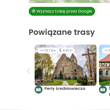
Wyznacz trasę przez Google
Powiązane trasy
79.7 km
4:00 h
2
Perły średniowiecza