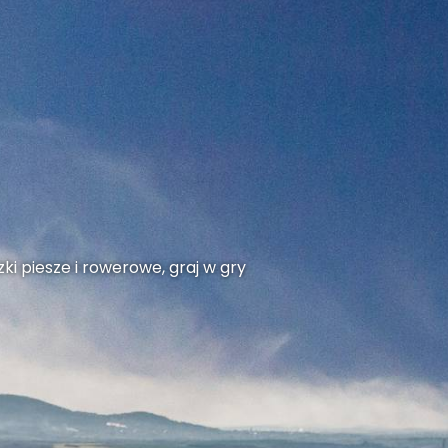
ki piesze i rowerowe, graj w gry