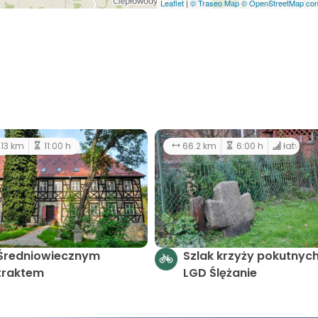
Leaflet
|
© Traseo Map
© OpenStreetMap cont
13 km
11:00 h
66.2 km
6:00 h
łatwy
Średniowiecznym
Szlak krzyży pokutnych
traktem
LGD Ślężanie