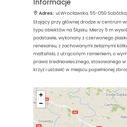
Informacje
Adres:
ul.Wrocławska, 55-050 Sobótka
Stojący przy głównej drodze w centrum wsi 
typu obiektów na Śląsku. Mierzy 5 m wyso
podstawie, wykonany z czerwonego piask
renesansu, z zachowanymi żelaznymi kółk
maltański, z utrąconym ramieniem, o wymi
prawa średniowiecznego, stosowanego w 
krzyż i ustawić w miejscu popełnionej zbrod
+
−