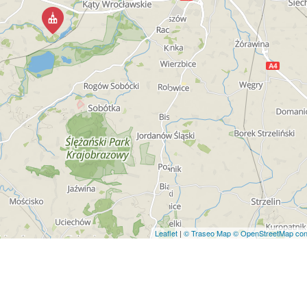
Leaflet
|
© Traseo Map
© OpenStreetMap cont