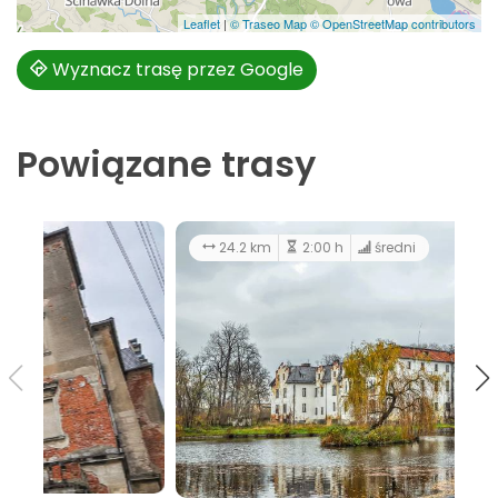
Leaflet
|
© Traseo Map
© OpenStreetMap contributors
Wyznacz trasę przez Google
Powiązane trasy
34.2 km
3:00 h
łatwy