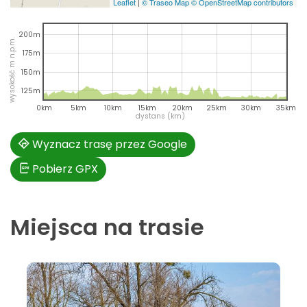
Leaflet
|
© Traseo Map
© OpenStreetMap contributors
200m
wysokość m n.p.m.
175m
150m
125m
0km
5km
10km
15km
20km
25km
30km
35km
dystans (km)
Wyznacz trasę przez Google
Pobierz GPX
Miejsca na trasie