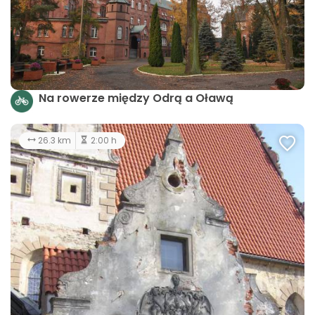
Na rowerze między Odrą a Oławą
26.3 km
2:00 h