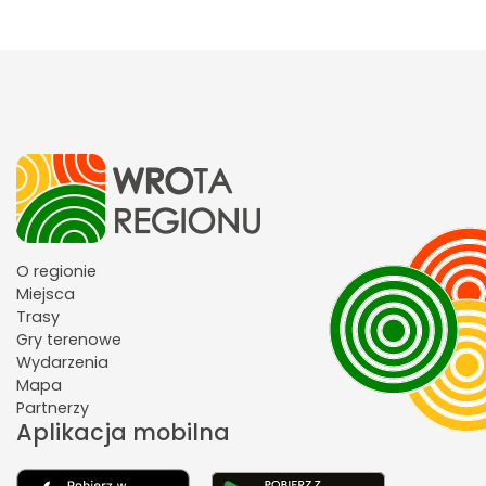
O regionie
Miejsca
Trasy
Gry terenowe
Wydarzenia
Mapa
Partnerzy
Aplikacja mobilna