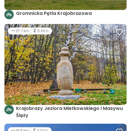
Gromnicka Pętla Krajobrazowa
37.7 km
5:00 h
Krajobrazy Jeziora Mietkowskiego i Masywu
Ślęży
18.8 km
3:00 h