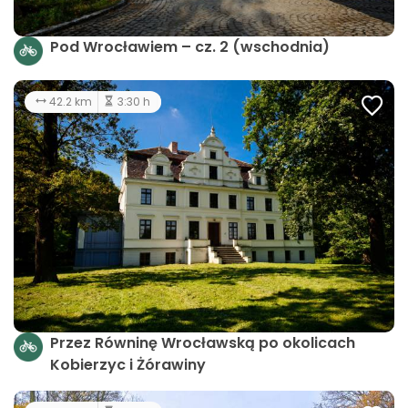
Pod Wrocławiem – cz. 2 (wschodnia)
42.2 km
3:30 h
Przez Równinę Wrocławską po okolicach
Kobierzyc i Żórawiny