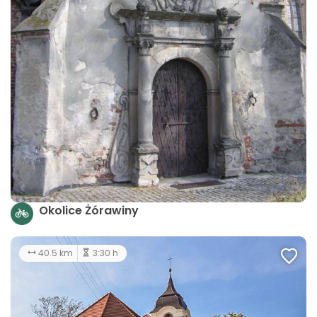
Okolice Żórawiny
40.5 km
3:30 h