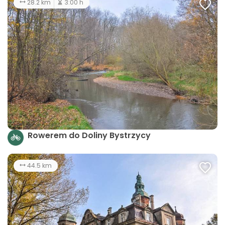
28.2 km
3:00 h
Rowerem do Doliny Bystrzycy
44.5 km