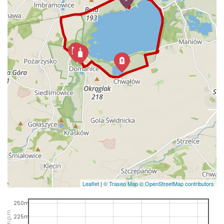
Leaflet
|
© Traseo Map
© OpenStreetMap contributors
250m
225m