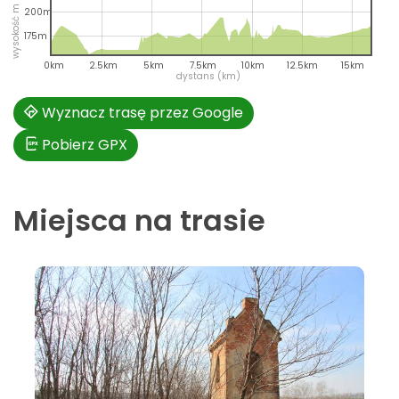
wysokość m n.p.m.
200m
175m
0km
2.5km
5km
7.5km
10km
12.5km
15km
dystans (km)
Wyznacz trasę przez Google
Pobierz GPX
Miejsca na trasie