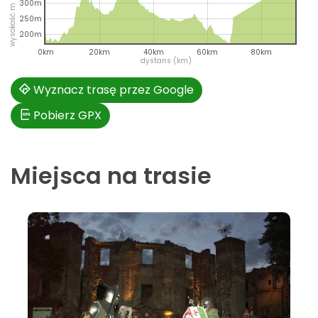
wysokość m n.p.m.
300m
250m
200m
0km
20km
40km
60km
80km
dystans (km)
Wyznacz trasę przez Google
Pobierz GPX
Miejsca na trasie