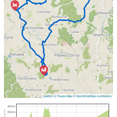
Leaflet
|
© Traseo Map
© OpenStreetMap contributors
400m
350m