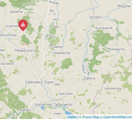
Leaflet
|
© Traseo Map
© OpenStreetMap cont