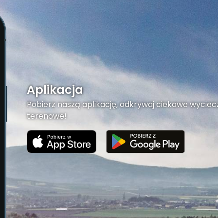
Aplikacja
Pobierz naszą aplikację, odkrywaj ciekawe wyciecz
terenowe!