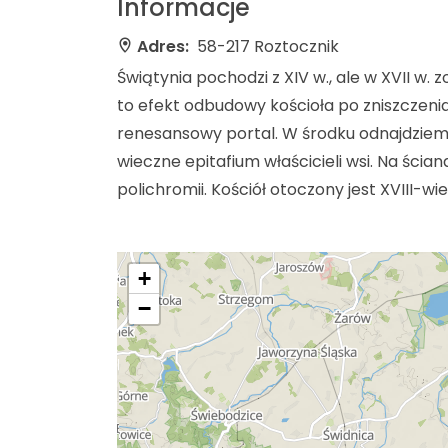
Informacje
Adres:
58-217 Roztocznik
Świątynia pochodzi z XIV w., ale w XVII w.
to efekt odbudowy kościoła po zniszczenia
renesansowy portal. W środku odnajdziemy m
wieczne epitafium właścicieli wsi. Na śc
polichromii. Kościół otoczony jest XVIII
+
−