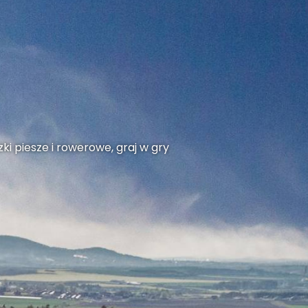
ki piesze i rowerowe, graj w gry