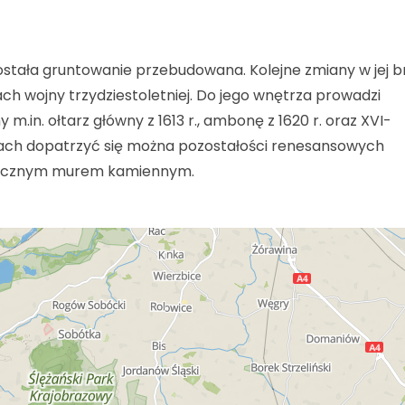
 została gruntowanie przebudowana. Kolejne zmiany w jej b
ch wojny trzydziestoletniej. Do jego wnętrza prowadzi
.in. ołtarz główny z 1613 r., ambonę z 1620 r. oraz XVI-
ianach dopatrzyć się można pozostałości renesansowych
-wiecznym murem kamiennym.