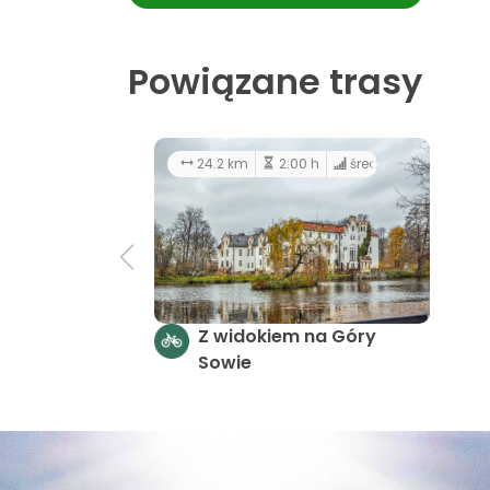
Powiązane trasy
24.2 km
2:00 h
średni
Z widokiem na Góry
Sowie