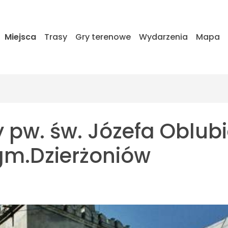
Miejsca
Trasy
Gry terenowe
Wydarzenia
Mapa
ny pw. św. Józefa Oblu
gm.Dzierżoniów