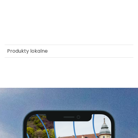
Wieża Bismarcka Janówek
gm.Łagiewniki
Janówek
Produkty lokalne