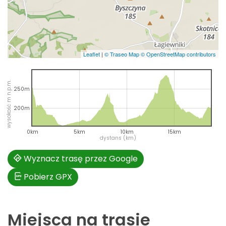
Leaflet
|
© Traseo Map
© OpenStreetMap contributors
wysokość m n.p.m.
250m
200m
0km
5km
10km
15km
dystans (km)
Wyznacz trasę przez Google
Pobierz GPX
Miejsca na trasie