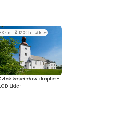
83 km
12:00 h
łatwy
Szlak kościołów i kaplic -
LGD Lider