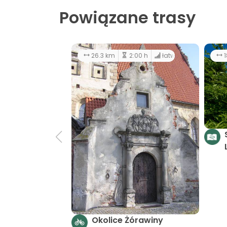
Powiązane trasy
26.3 km
2:00 h
łatwy
1
Okolice Żórawiny