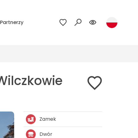
Partnerzy
Wilczkowie
Zamek
Dwór