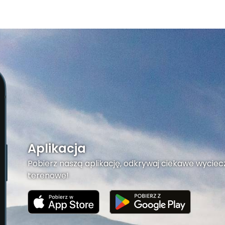
Aplikacja
Pobierz naszą aplikację, odkrywaj ciekawe wyciecz
terenowe!