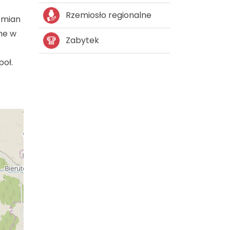
Rzemiosło regionalne
emian
ane w
Zabytek
poł.