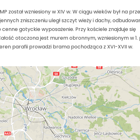
MP został wzniesiony w XIV w. W ciągu wieków był na prz
wojennych zniszczeniu uległ szczyt wieży i dachy, odbudow
cenne gotyckie wyposażenie. Przy kościele znajduje się
Całość otoczona jest murem obronnym, wzniesionym w 1. 
a teren parafii prowadzi brama pochodząca z XVI-XVII w.