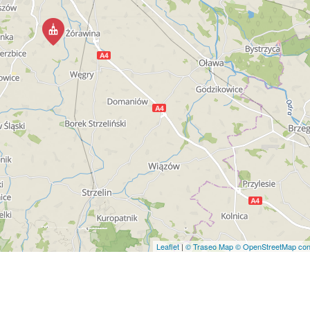
Leaflet
|
© Traseo Map
© OpenStreetMap cont