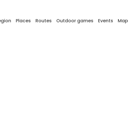
egion
Places
Routes
Outdoor games
Events
Map