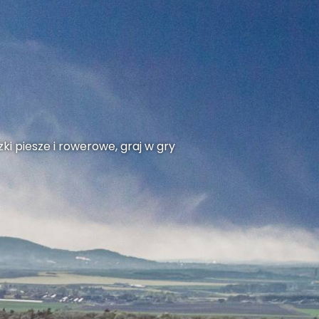
ki piesze i rowerowe, graj w gry