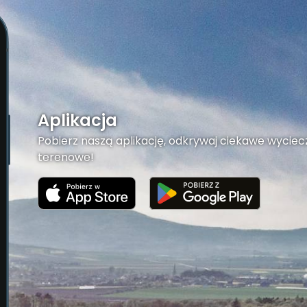
Aplikacja
Pobierz naszą aplikację, odkrywaj ciekawe wyciecz
terenowe!