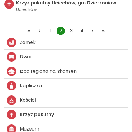
Krzyż pokutny Uciechów, gm.Dzierżoniów
Uciechów
1
2
3
4
Zamek
Dwór
Izba regionalna, skansen
Kapliczka
Kościół
Krzyż pokutny
Muzeum