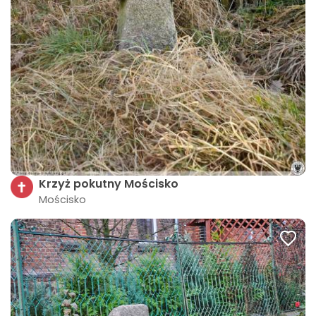
Krzyż pokutny Mościsko
Mościsko