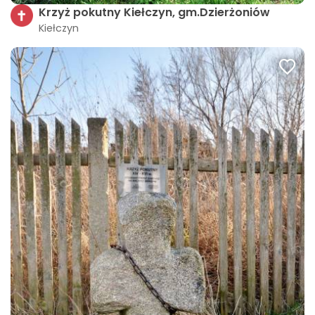
Krzyż pokutny Kiełczyn, gm.Dzierżoniów
Kiełczyn