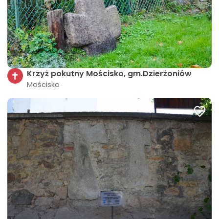
Krzyż pokutny Mościsko, gm.Dzierżoniów
Mościsko