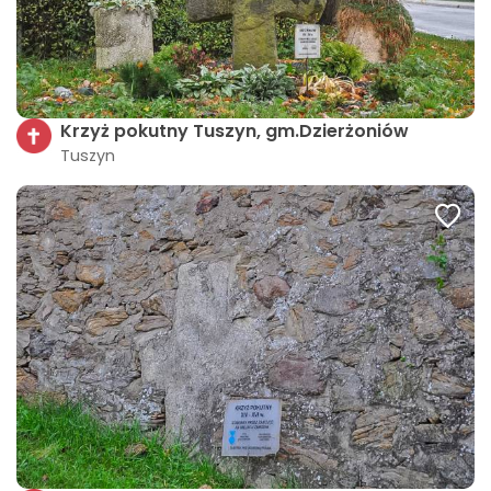
Krzyż pokutny Tuszyn, gm.Dzierżoniów
Tuszyn