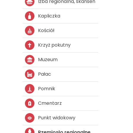
Izba regionalna, skansen
Kapliczka
Kościół
Krzyż pokutny
Muzeum
Pałac
Pomnik
Cmentarz
Punkt widokowy
Rzemiosło regionalne