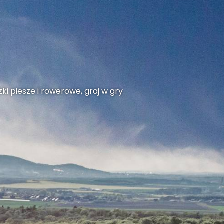
ki piesze i rowerowe, graj w gry