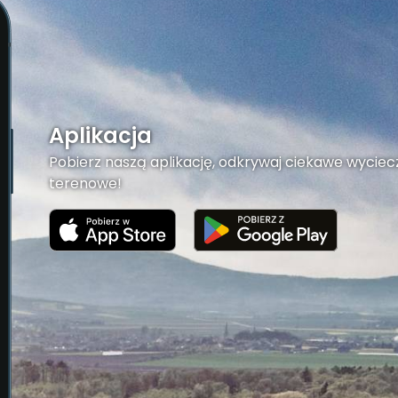
Aplikacja
Pobierz naszą aplikację, odkrywaj ciekawe wyciecz
terenowe!