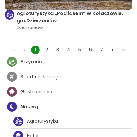
Agroturystyka „Pod lasem” w Kołaczowie,
gm.Dzierżoniów
Dzierżoniów
1
2
3
4
5
6
7
Przyroda
Sport i rekreacja
Gastronomia
Nocleg
Agroturystyka
Hotel