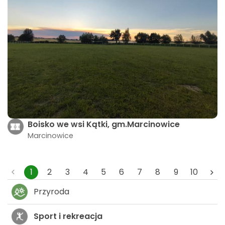
Boisko we wsi Kątki, gm.Marcinowice
Marcinowice
1
2
3
4
5
6
7
8
9
10
Przyroda
Sport i rekreacja