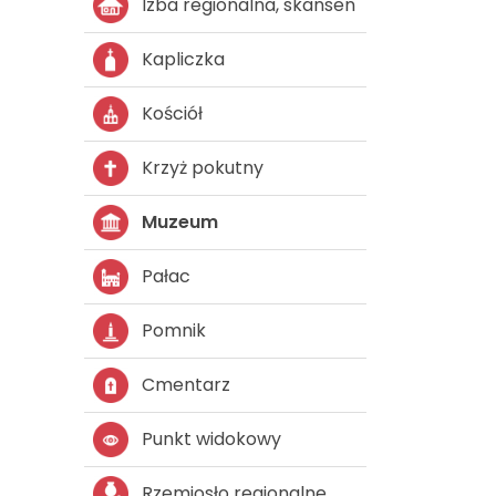
Izba regionalna, skansen
Kapliczka
Kościół
Krzyż pokutny
Muzeum
Pałac
Pomnik
Cmentarz
Punkt widokowy
Rzemiosło regionalne