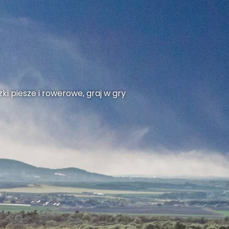
ki piesze i rowerowe, graj w gry