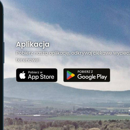
Aplikacja
Pobierz naszą aplikację, odkrywaj ciekawe wyciecz
terenowe!