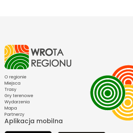
O regionie
Miejsca
Trasy
Gry terenowe
Wydarzenia
Mapa
Partnerzy
Aplikacja mobilna