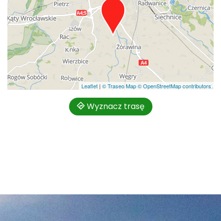
Leaflet
|
© Traseo Map
© OpenStreetMap contributors
Wyznacz trasę