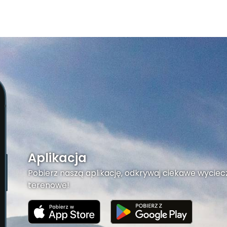
Aplikacja
Pobierz naszą aplikację, odkrywaj ciekawe wyciecz
terenowe!