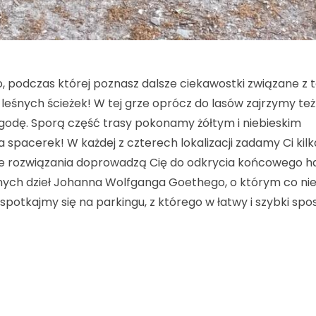
, podczas której poznasz dalsze ciekawostki związane z 
i leśnych ścieżek! W tej grze oprócz do lasów zajrzymy też
godę. Sporą część trasy pokonamy żółtym i niebieskim
 spacerek! W każdej z czterech lokalizacji zadamy Ci kilk
e rozwiązania doprowadzą Cię do odkrycia końcowego ha
nanych dzieł Johanna Wolfganga Goethego, o którym co nie
, spotkajmy się na parkingu, z którego w łatwy i szybki sp