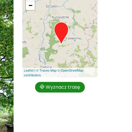
−
Leaflet
|
© Traseo Map
© OpenStreetMap
contributors
Wyznacz trasę