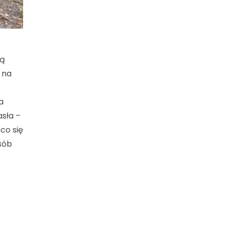
tą
 na
a
sła –
co się
osób