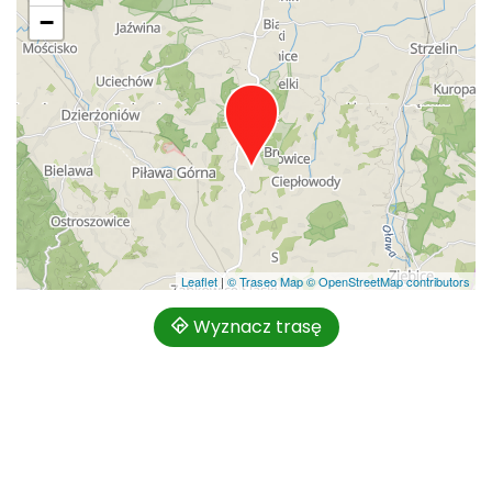
−
Leaflet
|
© Traseo Map
© OpenStreetMap contributors
Wyznacz trasę