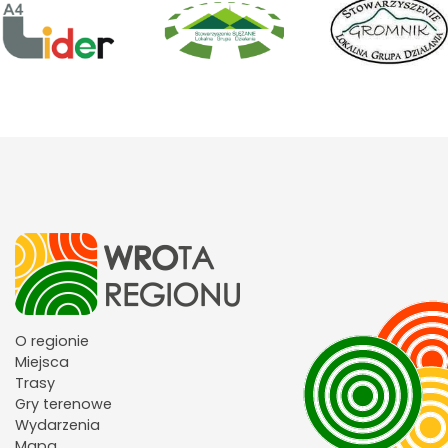
O regionie
Miejsca
Trasy
Gry terenowe
Wydarzenia
Mapa