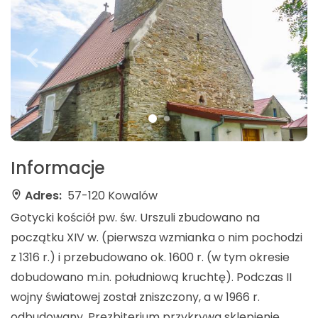
Informacje
Adres:
57-120 Kowalów
Gotycki kościół pw. św. Urszuli zbudowano na
początku XIV w. (pierwsza wzmianka o nim pochodzi
z 1316 r.) i przebudowano ok. 1600 r. (w tym okresie
dobudowano m.in. południową kruchtę). Podczas II
wojny światowej został zniszczony, a w 1966 r.
odbudowany. Prezbiterium przykrywa sklepienie