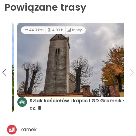
Powiązane trasy
44.3 km
4:03 h
łatwy
Szlak kościołów i kaplic LGD Gromnik -
cz. III
ik
Zamek