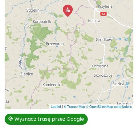
Leaflet
|
© Traseo Map
© OpenStreetMap contributors
Wyznacz trasę przez Google