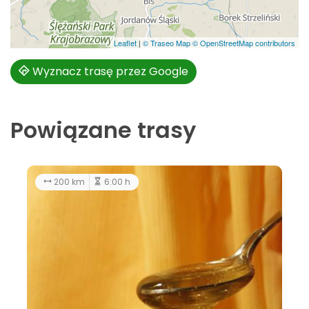
Leaflet
|
© Traseo Map
© OpenStreetMap contributors
Wyznacz trasę przez Google
Powiązane trasy
30.7 km
3:30 h
łatwy