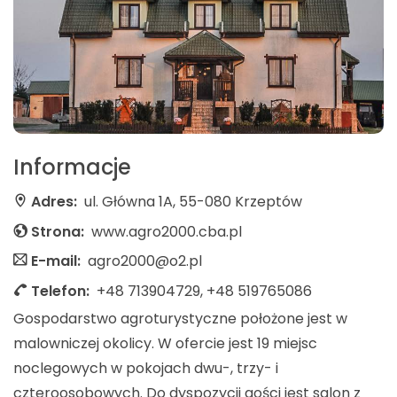
Informacje
Adres:
ul. Główna 1A, 55-080 Krzeptów
Strona:
www.agro2000.cba.pl
E-mail:
agro2000@o2.pl
Telefon:
+48 713904729, +48 519765086
Gospodarstwo agroturystyczne położone jest w
malowniczej okolicy. W ofercie jest 19 miejsc
noclegowych w pokojach dwu-, trzy- i
czteroosobowych. Do dyspozycji gości jest salon z