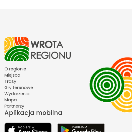
O regionie
Miejsca
Trasy
Gry terenowe
Wydarzenia
Mapa
Partnerzy
Aplikacja mobilna