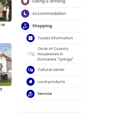
Eating & drinking
Accommodation
a w
Shopping
Tourist information
Circle of Country
Housewives in
Domanice "Syringa"
Cultural center
Local products
a
Service