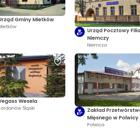
Urząd Gminy Mietków
Mietków
Urząd Pocztowy Fili
Niemczy
Niemcza
Vegass Wesela
Jordanów Śląski
Zakład Przetwórstw
Mięsnego w Polwicy
Polwica