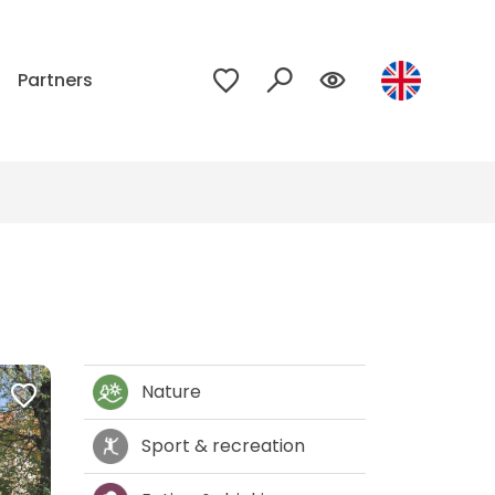
p
Partners
Nature
Sport & recreation