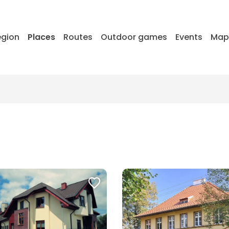
egion
Places
Routes
Outdoor games
Events
Ma