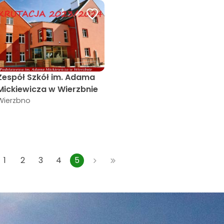
Zespół Szkół im. Adama
Mickiewicza w Wierzbnie
Wierzbno
1
2
3
4
5