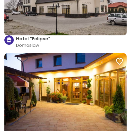
Hotel "Eclipse"
Domasław