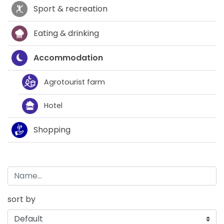
Sport & recreation
Eating & drinking
Accommodation
Agrotourist farm
Hotel
Shopping
sort by