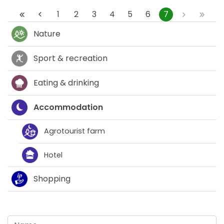
1
2
3
4
5
6
7
Nature
Sport & recreation
Eating & drinking
Accommodation
Agrotourist farm
Hotel
Shopping