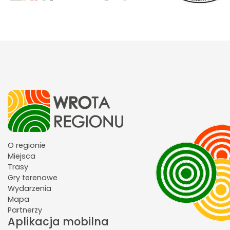
O regionie
Miejsca
Trasy
Gry terenowe
Wydarzenia
Mapa
Partnerzy
Aplikacja mobilna