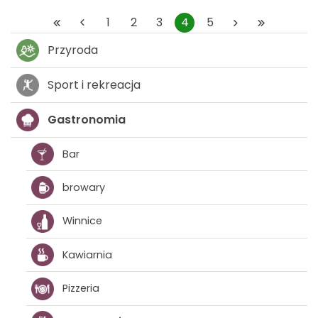
1
2
3
4
5
Przyroda
Sport i rekreacja
Gastronomia
Bar
browary
Winnice
Kawiarnia
Pizzeria