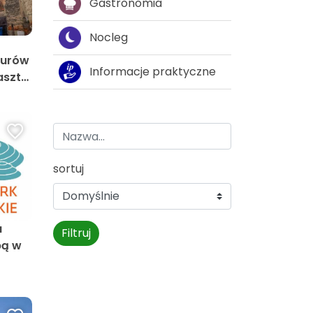
Gastronomia
Nocleg
murów
Informacje praktyczne
asztą
ie
sortuj
a
Filtruj
bą w