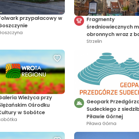
Folwark przypałacowy w
Fragmenty
Goszczynie
średniowiecznych 
Goszczyna
obronnych wraz z b
prochową w Strzelin
Strzelin
Galeria Wieżyca przy
Geopark Przedgórz
Ślężańskim Ośrodku
Sudeckiego z siedzi
Kultury w Sobótce
Piławie Górnej
Sobótka
Piława Górna