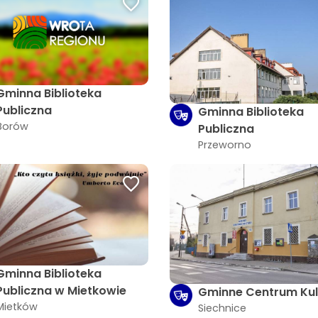
Gminna Biblioteka
Publiczna
Gminna Biblioteka
Borów
Publiczna
Przeworno
Gminna Biblioteka
Publiczna w Mietkowie
Gminne Centrum Kul
Mietków
Siechnice