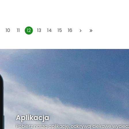
10
11
12
13
14
15
16
Aplikacja
Pobierz naszą aplikację, odkrywaj ciekawe wyciecz