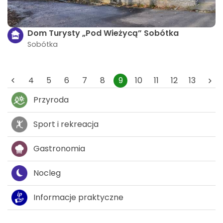
Dom Turysty „Pod Wieżycą” Sobótka
Sobótka
4
5
6
7
8
9
10
11
12
13
Przyroda
Sport i rekreacja
Gastronomia
Nocleg
Informacje praktyczne