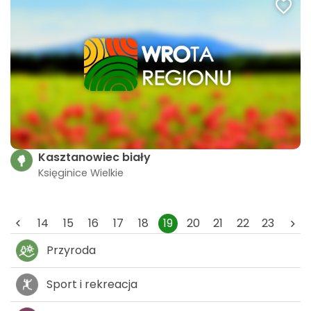
Kasztanowiec biały
Księginice Wielkie
14
15
16
17
18
19
20
21
22
23
Przyroda
Sport i rekreacja