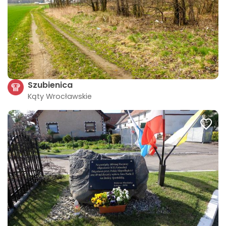
Szubienica
Kąty Wrocławskie