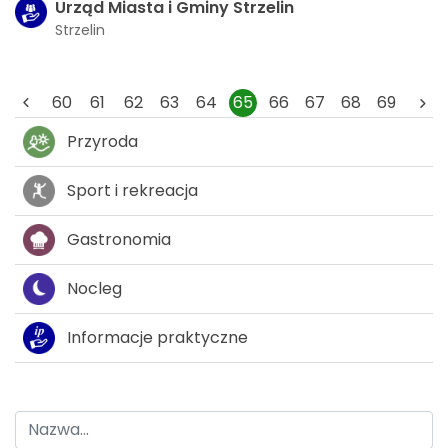
Urząd Miasta i Gminy Strzelin
Strzelin
60
61
62
63
64
65
66
67
68
69
Przyroda
Sport i rekreacja
Gastronomia
Nocleg
Informacje praktyczne