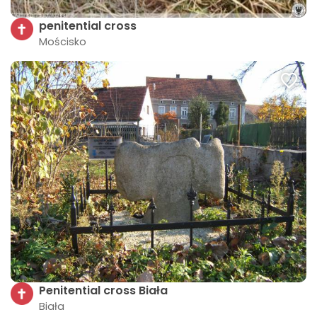
penitential cross
Mościsko
Penitential cross Biała
Biała