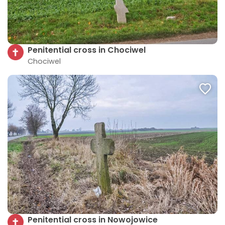
Penitential cross in Chociwel
Chociwel
Penitential cross in Nowojowice