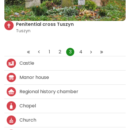
Penitential cross Tuszyn
Tuszyn
1
2
3
4
Castle
Manor house
Regional history chamber
Chapel
Church