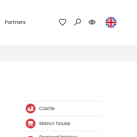
p
Partners
Castle
Manor house