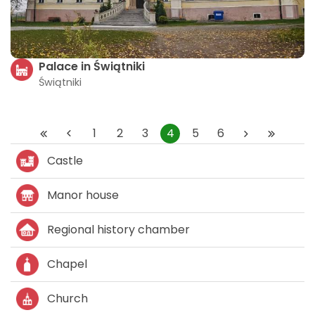
Palace in Świątniki
Świątniki
1
2
3
4
5
6
Castle
Manor house
Regional history chamber
Chapel
Church