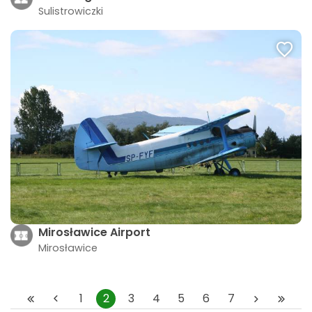
Sulistrowiczki
Mirosławice Airport
Mirosławice
1
2
3
4
5
6
7