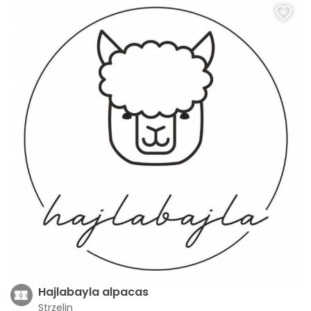
Hajlabayla alpacas
Strzelin