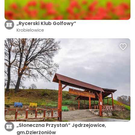
„Rycerski Klub Golfowy”
Krobielowice
„Słoneczna Przystań” Jędrzejowice,
gm.Dzierżoniów