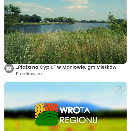
„Plaża na Cyplu” w Maniowie, gm.Mietków
Proszkowice