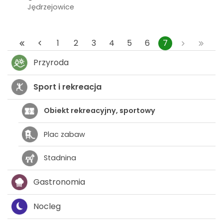
Jędrzejowice
1
2
3
4
5
6
7
Przyroda
Sport i rekreacja
Obiekt rekreacyjny, sportowy
Plac zabaw
Stadnina
Gastronomia
Nocleg