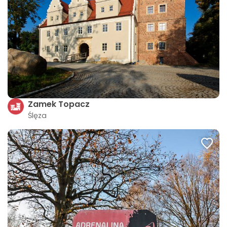
Zamek Topacz
Ślęza