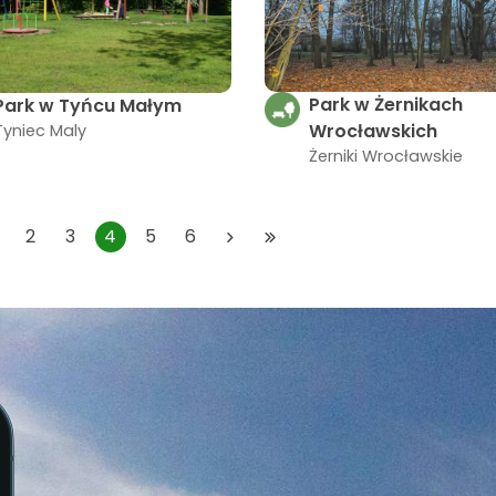
Park w Żernikach
Park w Tyńcu Małym
Wrocławskich
Tyniec Maly
Żerniki Wrocławskie
2
3
4
5
6