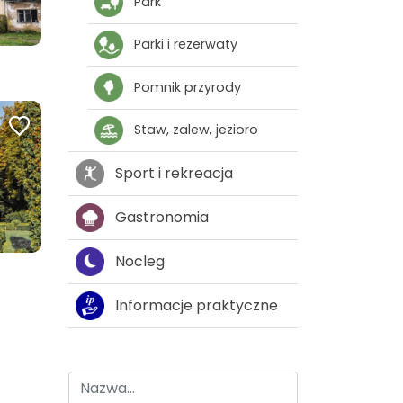
Park
Parki i rezerwaty
Pomnik przyrody
Staw, zalew, jezioro
Sport i rekreacja
Gastronomia
Nocleg
Informacje praktyczne