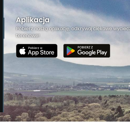
Aplikacja
Pobierz naszą aplikację, odkrywaj ciekawe wyciecz
terenowe!