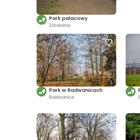
Park pałacowy
Żórawina
Park w Radwanicach
Radwanice