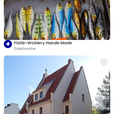
Fishb-Woblery Hande Made
Dzierżoniów