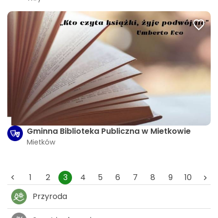
Gminna Biblioteka Publiczna w Mietkowie
Mietków
1
2
3
4
5
6
7
8
9
10
Przyroda