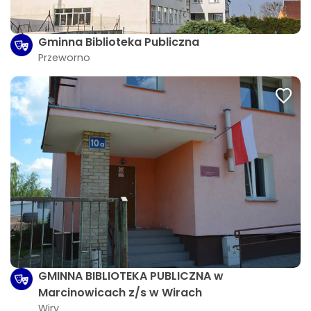
Gminna Biblioteka Publiczna
Przeworno
GMINNA BIBLIOTEKA PUBLICZNA w
Marcinowicach z/s w Wirach
Wiry