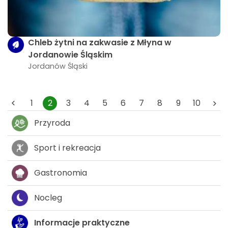
Chleb żytni na zakwasie z Młyna w
Jordanowie Śląskim
Jordanów Śląski
1
2
3
4
5
6
7
8
9
10
Przyroda
Sport i rekreacja
Gastronomia
Nocleg
Informacje praktyczne