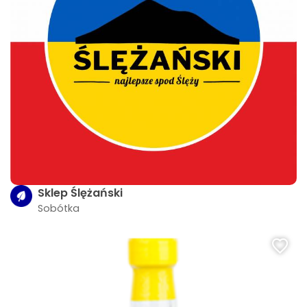
Sklep Ślężański
Sobótka