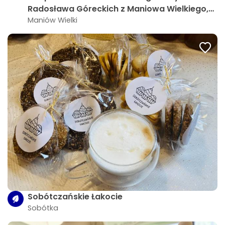
Radosława Góreckich z Maniowa Wielkiego,
gm.Mietków
Maniów Wielki
Sobótczańskie Łakocie
Sobótka