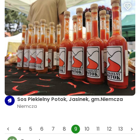
Sos Piekielny Potok, Jasinek, gm.Niemcza
Niemcza
4
5
6
7
8
9
10
11
12
13