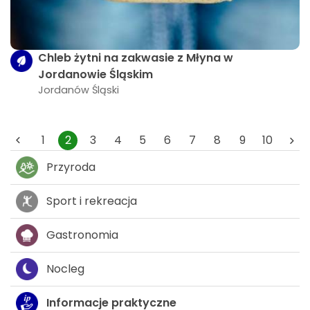
Chleb żytni na zakwasie z Młyna w
Jordanowie Śląskim
Jordanów Śląski
1
2
3
4
5
6
7
8
9
10
Przyroda
Sport i rekreacja
Gastronomia
Nocleg
Informacje praktyczne