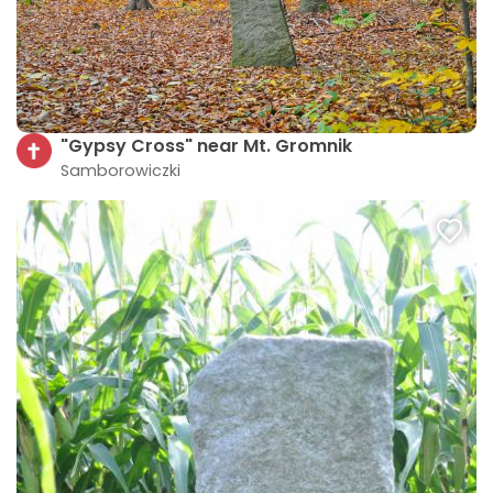
"Gypsy Cross" near Mt. Gromnik
Samborowiczki