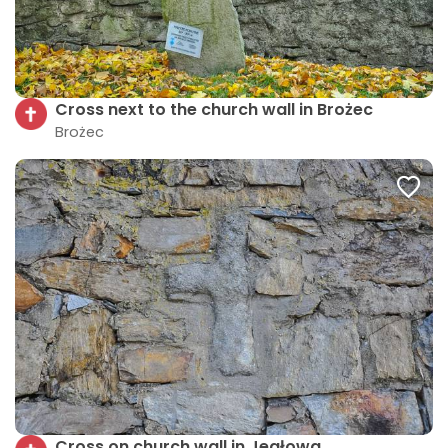
Cross next to the church wall in Brożec
Brożec
Cross on church wall in Jegłowa