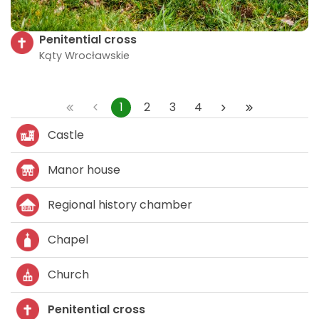
Penitential cross
Kąty Wrocławskie
1
2
3
4
Castle
Manor house
Regional history chamber
Chapel
Church
Penitential cross