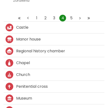
Żórawina
1
2
3
4
5
Castle
Manor house
Regional history chamber
Chapel
Church
Penitential cross
Museum