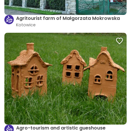
Agritourist farm of Małgorzata Mokrowska
Kotowice
Agro-tourism and artistic gueshouse