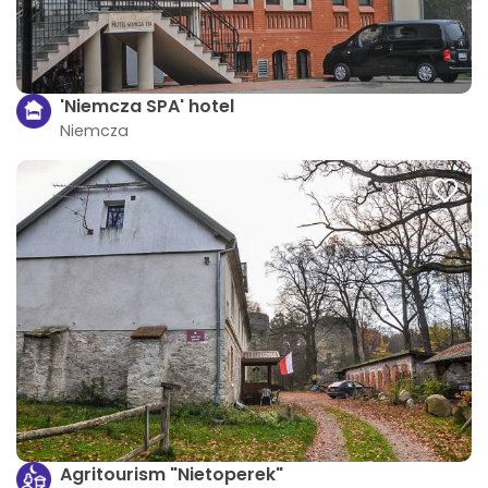
'Niemcza SPA' hotel
Niemcza
Agritourism "Nietoperek"