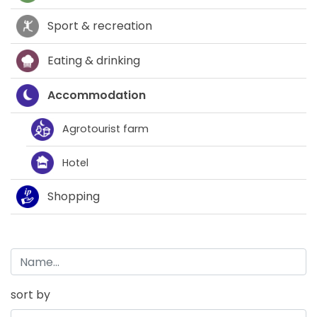
Sport & recreation
Eating & drinking
Accommodation
Agrotourist farm
Hotel
Shopping
sort by