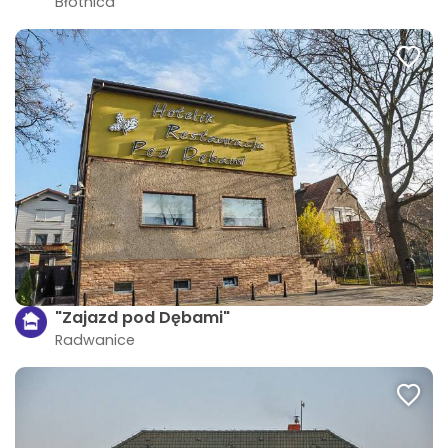
Błotnica
"Zajazd pod Dębami"
Radwanice