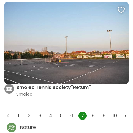
Smolec Tennis Society"Retum"
Smolec
1
2
3
4
5
6
7
8
9
10
Nature