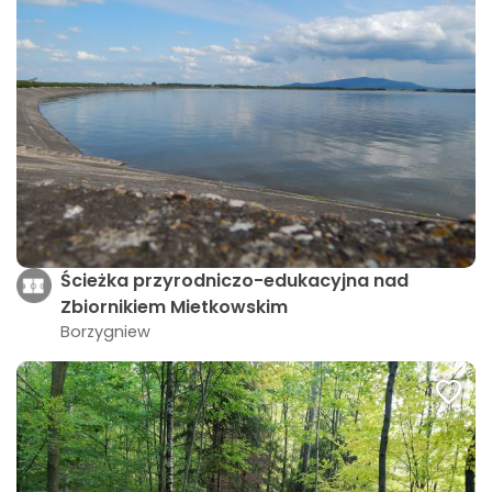
Ścieżka przyrodniczo-edukacyjna nad
Zbiornikiem Mietkowskim
Borzygniew