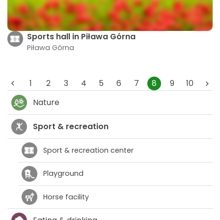
Sports hall in Piława Górna
Piława Górna
1
2
3
4
5
6
7
8
9
10
Nature
Sport & recreation
Sport & recreation center
Playground
Horse facility