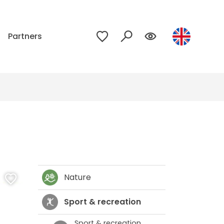
p
Partners
Nature
Sport & recreation
Sport & recreation