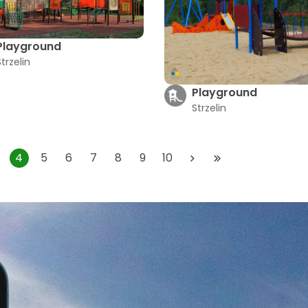
Playground
Strzelin
Playground
Strzelin
4
5
6
7
8
9
10