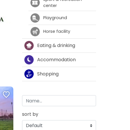
center
Playground
Horse facility
Eating & drinking
Accommodation
Shopping
sort by