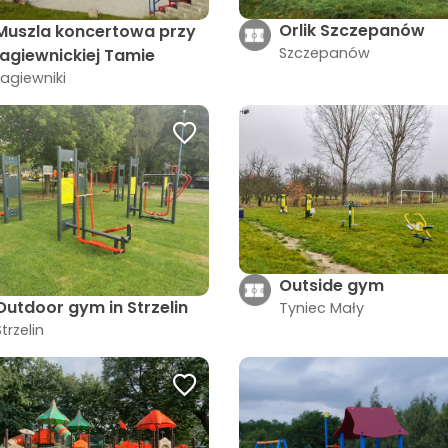
Orlik Szczepanów
Muszla koncertowa przy
Szczepanów
łagiewnickiej Tamie
Łagiewniki
Outside gym
Outdoor gym in Strzelin
Tyniec Mały
Strzelin