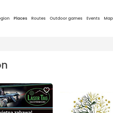
egion
Places
Routes
Outdoor games
Events
Ma
on