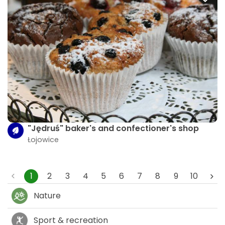
"Jędruś" baker's and confectioner's shop
Łojowice
1
2
3
4
5
6
7
8
9
10
Nature
Sport & recreation